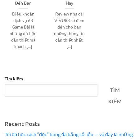
Đến Bạn
Nay
Điều khoản
Review nhà cái
dịch vụ 68
VIVU88 sẽ đem
Game Bài là
đến cho bạn
những dữ liệu
những thông tin
cần thiết mà
cần thiết nhất.
khách [...]
[...]
Tìm kiếm
TÌM
KIẾM
Recent Posts
Tôi đã học cách “đọc” bóng đá bằng số liệu — và đây là những