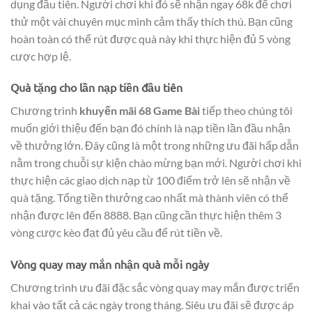
dụng đầu tiên. Người chơi khi đó sẽ nhận ngay 68k để chơi
thử một vài chuyên mục mình cảm thấy thích thú. Bạn cũng
hoàn toàn có thể rút được quà này khi thực hiện đủ 5 vòng
cược hợp lệ.
Quà tặng cho lần nạp tiền đầu tiên
Chương trình
khuyến mãi 68 Game Bài
tiếp theo chúng tôi
muốn giới thiệu đến bạn đó chính là nạp tiền lần đầu nhận
về thưởng lớn. Đây cũng là một trong những ưu đãi hấp dẫn
nằm trong chuỗi sự kiện chào mừng bạn mới. Người chơi khi
thực hiện các giao dịch nạp từ 100 điểm trở lên sẽ nhận về
quà tặng. Tổng tiền thưởng cao nhất mà thành viên có thể
nhận được lên đến 8888. Bạn cũng cần thực hiện thêm 3
vòng cược kèo đạt đủ yêu cầu để rút tiền về.
Vòng quay may mắn nhận quà mỗi ngày
Chương trình ưu đãi đặc sắc vòng quay may mắn được triển
khai vào tất cả các ngày trong tháng. Siêu ưu đãi sẽ được áp