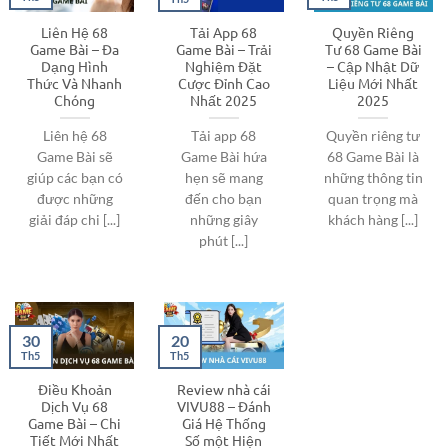
Liên Hệ 68
Tải App 68
Quyền Riêng
Game Bài – Đa
Game Bài – Trải
Tư 68 Game Bài
Dạng Hình
Nghiệm Đặt
– Cập Nhật Dữ
Thức Và Nhanh
Cược Đỉnh Cao
Liệu Mới Nhất
Chóng
Nhất 2025
2025
Liên hệ 68
Tải app 68
Quyền riêng tư
Game Bài sẽ
Game Bài hứa
68 Game Bài là
giúp các bạn có
hẹn sẽ mang
những thông tin
được những
đến cho bạn
quan trọng mà
giải đáp chi [...]
những giây
khách hàng [...]
phút [...]
30
20
Th5
Th5
Điều Khoản
Review nhà cái
Dịch Vụ 68
VIVU88 – Đánh
Game Bài – Chi
Giá Hệ Thống
Tiết Mới Nhất
Số một Hiện