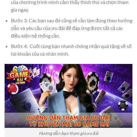
của chương trình mình cảm thấy thích thú và chọn tham
gia ngay.
Bước 3: Các bạn sau đó cũng sẽ cần làm đúng theo hướng
dẫn và yêu cầu của ưu đãi để đáp ứng được tất cả các
điều kiện hệ thống cần.
Bước 4: Cuối cùng bạn nhanh chóng nhận quà tặng về số
tài khoản của cá nhân mình.
Hướng dẫn bạn tham gia ưu đãi