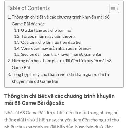
Table of Contents
Thông tin chi tiết về các chương trình khuyến mãi 68
Game Bài đặc sắc
Ưu đãi tặng quà cho bạn mới
Tải app nhận ngay tiền thưởng
Quà tặng cho lần nạp tiền đầu tiên
Vòng quay may mắn nhận quà mỗi ngày
Siêu ưu đãi hoàn trả khuyến mãi 68 Game Bài
Hướng dẫn bạn tham gia ưu đãi đến từ khuyến mãi 68
Game Bài
Tổng hợp lưu ý cho thành viên khi tham gia ưu đãi từ
khuyến mãi 68 Game Bài
Thông tin chi tiết về các chương trình khuyến
mãi 68 Game Bài đặc sắc
Nhà cái 68 Game Bài được biết đến là một trong những hệ
thống giải trí số 1 hiện nay, chuyên đem đến cho người chơi
nhiều chương trình ưu đãi hấp dẫn. Ngay bên dưới đây,